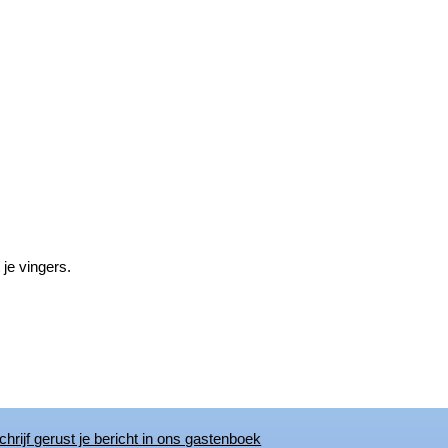
 je vingers.
chrijf gerust je bericht in ons gastenboek