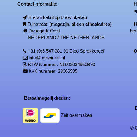
Contactinformatie:
Het
op
Breiwinkel.nl op breiwinkel.eu
Tuinstraat (magazijn,
alleen afhaaladres
)
H
Zwaagdijk-Oost
ber
NEDERLAND / THE NETHERLANDS
+31 (0)6-547 081 91 Dico Sprokkereef
On
info@breiwinkel.nl
BTW Nummer: NL002034950B93
KvK nummer: 23066995
Betaalmogelijkheden:
Be
Zelf overmaken
© C