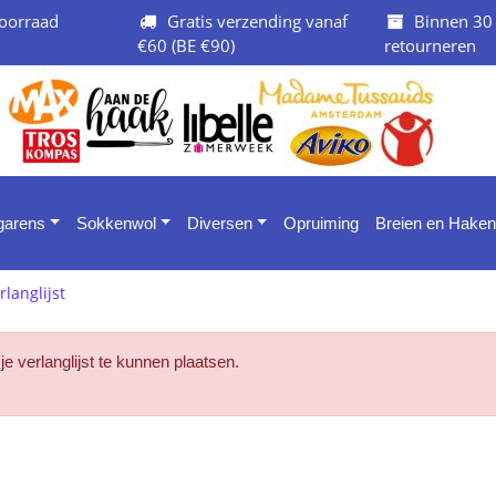
oorraad
Gratis verzending vanaf
Binnen 30
€60 (BE €90)
retourneren
 garens
Sokkenwol
Diversen
Opruiming
Breien en Haken
rlanglijst
 je verlanglijst te kunnen plaatsen.