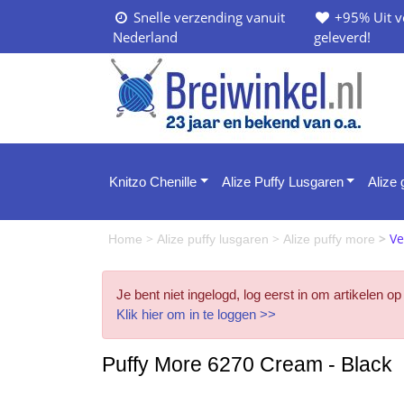
Snelle verzending vanuit
+95% Uit v
Nederland
geleverd!
Knitzo Chenille
Alize Puffy Lusgaren
Alize
>
>
>
Ve
Home
Alize puffy lusgaren
Alize puffy more
Je bent niet ingelogd, log eerst in om artikelen op
Klik hier om in te loggen >>
Puffy More 6270 Cream - Black