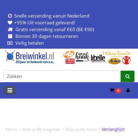
Snelle verzending vanuit Nederland
+95% Uit voorraad geleverd!
Gratis verzending vanaf €60 (BE €90)
Binnen 30 dagen retourneren
Veilig betalen
0
>
>
>
Verlanglijst
Home
Alize puffy lusgaren
Alize puffy more