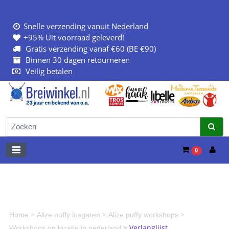
Snelle verzending vanuit Nederland
+95% Uit voorraad geleverd!
Gratis verzending vanaf €60 (BE €90)
Binnen 30 dagen retourneren
Veilig betalen
0
>
>
>
Home
Alize puffy lusgaren
Alize puffy workshops
>
Verlanglijst
Workshops op locatie in nederland